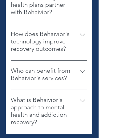
health plans partner
with Behaivior?
Behaivior offers tools and
resources to help organizations
How does Behaivior's
support their employees' mental
technology improve
health and recovery needs,
recovery outcomes?
enhancing employee wellness and
Behaivior's technology leverages
care delivery.
biometric data and personalized
Who can benefit from
support tools to empower
Behaivior's services?
individuals in their recovery
Behaivior's services are designed
journey, improving outcomes and
for individuals in recovery, care
reducing costs.
What is Behaivior's
providers, employers, health plans,
approach to mental
and support networks.
health and addiction
recovery?
Behaivior uses advanced pattern