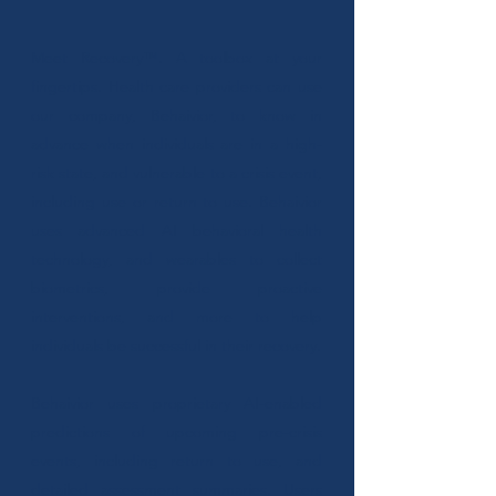
Meet Recovery™. A toolbox at your
fingertips. Health care providers can use
our company, Behaivior, to know in
advance when individuals are in a high-
risk state, and vulnerable to a crisis event,
including use or return to use. Behaivior
uses advanced AI behavioral health
technology, and wearables to collect
biometrics, provide proactive
interventions, and more to help
individuals be successful in their recovery.
Behaivior uses proprietary AI-enabled
predictions of upcoming pre-crisis
events, including return to use, and
detailed assessment summaries. Users