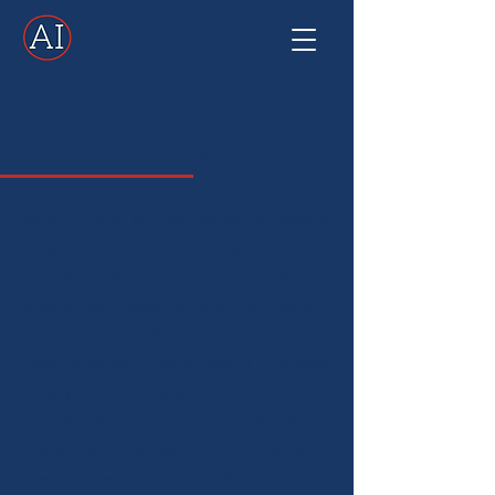
Qué Hacemos
Behaivior tiene la misión de democratizar la
recuperación de las adicciones y la salud
mental mediante el uso de inteligencia
artificial, tecnología de salud conductual y
dispositivos portátiles para la prevención de
crisis y el apoyo a la salud mental. Ayudamos
a las personas a seguir adelante con su
proceso de recuperación brindándoles la
intervención adecuada en el momento
adecuado, en tiempo real. Ayudamos a los