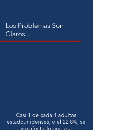
recognition AI and behavioral
health technology to provide real-
time support for individuals in
Los Problemas Son
recovery, their care providers, and
Claros...
support networks.
Casi 1 de cada 4 adultos
estadounidenses, o el 22,8%, se
vio afectado por una